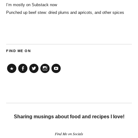
I’m mostly on Substack now
Punched up beef stew: dried plums and apricots, and other spices
FIND ME ON
TikTok
Facebook
Twitter
Instagram
YouTube
Sharing musings about food and recipes I love!
Find Me on Socials