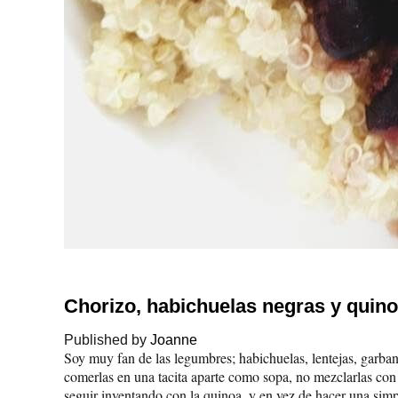
Chorizo, habichuelas negras y quino
Published by
Joanne
Soy muy fan de las legumbres; habichuelas, lentejas, garba
comerlas en una tacita aparte como sopa, no mezclarlas co
seguir inventando con la quinoa, y en vez de hacer una simp