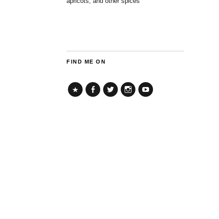
apricots, and other spices
FIND ME ON
TikTok
Facebook
Twitter
Instagram
YouTube