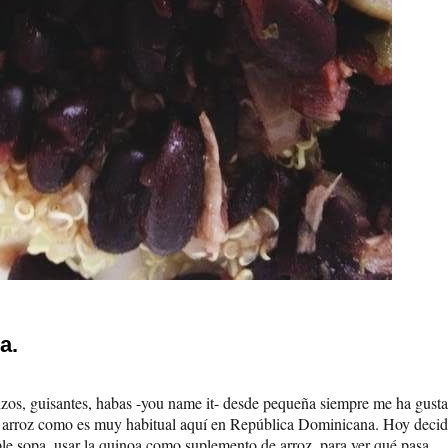
a.
nzos, guisantes, habas -you name it- desde pequeña siempre me ha gust
n arroz como es muy habitual aquí en República Dominicana. Hoy decid
le sopa, usar la quinoa como suplemento de arroz, para ver qué pasa.