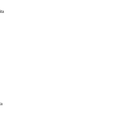
ita
ta