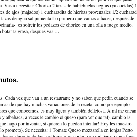
 Vas a necesitar: Chorizo 2 tazas de habichuelas negras (ya cocidas) 1
tes de ajos (majados) 1 cucharadita de hierbas provenzales 1/2 cucharad
a 2 tazas de agua sal pimienta Lo primero que vamos a hacer, después de
cinarla- es sofreír los pedazos de chorizo en una olla a fuego medio.
a botar la grasa, después vas …
nutos.
nas. Cada vez que van a un restaurante y no saben que pedir, cuando se
demás de que hay muchas variaciones de la receta, como por ejemplo
res que conocemos, es muy ligera y también deliciosa. A mí me encan
e y albahaca, a veces le cambio el queso (para ver que tal), cambio la
ue hago por inventar, si quieren lo pueden intentar! Hoy les muestro
lo prometo). Se necesita: 1 Tomate Queso mozzarella en lonjas Pesto
a hacer, después de lavar el tomate, es cortarlo en rodajas no muy finas.