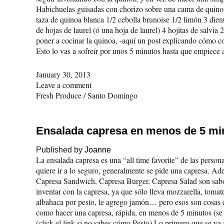
Habichuelas guisadas con chorizo sobre una cama de quinoa.
taza de quinoa blanca 1/2 cebolla brunoise 1/2 limón 3 dien
de hojas de laurel (ó una hoja de laurel) 4 hojitas de salvi
poner a cocinar la quinoa, -aquí un post explicando cómo co
Esto lo vas a sofreír por unos 5 minutos hasta que empiece 
January 30, 2013
Leave a comment
Fresh Produce
/
Santo Domingo
Ensalada capresa en menos de 5 mi
Published by
Joanne
La ensalada capresa es una “all time favorite” de las perso
quiere ir a lo seguro, generalmente se pide una capresa. A
Capresa Sandwich, Capresa Burger, Capresa Salad son sabo
inventar con la capresa, ya que sólo lleva mozzarella, tomat
albahaca por pesto, le agrego jamón… pero esos son cosas q
como hacer una capresa, rápida, en menos de 5 minutos (se 
(click el link si no sabes cómo Pesto) Lo primero que se va 