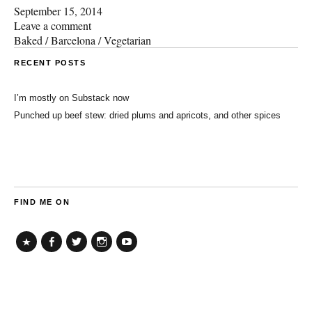
September 15, 2014
Leave a comment
Baked
/
Barcelona
/
Vegetarian
RECENT POSTS
I’m mostly on Substack now
Punched up beef stew: dried plums and apricots, and other spices
FIND ME ON
TikTok
Facebook
Twitter
Instagram
YouTube