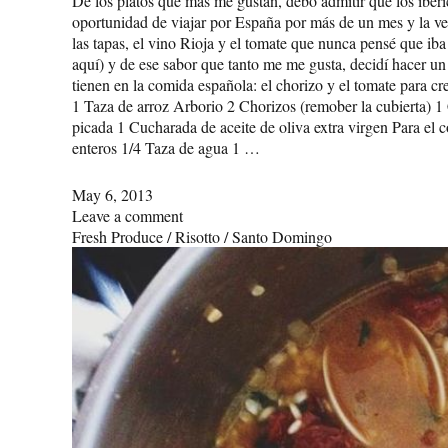
De los platos que más me gustan, debo admitir que los ibéri
oportunidad de viajar por España por más de un mes y la verd
las tapas, el vino Rioja y el tomate que nunca pensé que iba 
aquí) y de ese sabor que tanto me me gusta, decidí hacer un 
tienen en la comida española: el chorizo y el tomate para cr
1 Taza de arroz Arborio 2 Chorizos (remober la cubierta) 
picada 1 Cucharada de aceite de oliva extra virgen Para el
enteros 1/4 Taza de agua 1 …
May 6, 2013
Leave a comment
Fresh Produce
/
Risotto
/
Santo Domingo