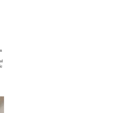
un
al
de