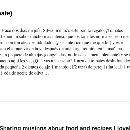
ate)
) Hace dos días mi jefa, Silvia, me hizo este bonito regalo: ¡Tomates
 tienen un sabor mucho más intenso que los tomates normales, esto me
us con tomates deshidratados (¡bastante rico que me quedó!) y este
 Para el almuerzo de hoy, después de una larga reunión en la mañana,
re un paquete de almejas (congeladas, no frescas lamentablemente) y se
bueno aquí les va; ¿Qué vas a necesitar? 1 taza de tomates deshidratado
da pequeña 2 dientes de ajo 1 manojo (1/2 taza) de perejil (flat leaf) 1 t
 1 cda de aceite de oliva …
Sharing musings about food and recipes I love