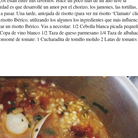
cos están entre mis favoritos. Hace un poco más de un año tuve la
ad es que desarrollé un amor por el chorizo, los jamones, las tortillas,
a pasar. Una tarde, antojada de risotto (para ver mi risotto ‘Clamato’ cli
risotto Ibérico, utilizando los algunos los ingredientes que más influenc
ear un risotto Ibérico. Vas a necesitar: 1/2 Cebolla blanca picada pequeñ
1 Copa de vino blanco 1/2 Taza de queso parmesano 1/4 Taza de albaha
 consomé de tomate: 1 Cucharadita de tomillo molido 2 Latas de tomates