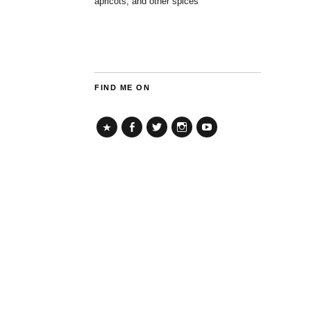
apricots, and other spices
FIND ME ON
TikTok
Facebook
Twitter
Instagram
YouTube