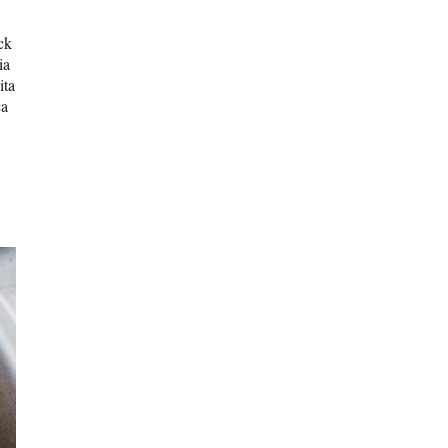
ck
ia
ita
ca