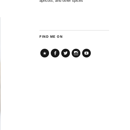
apricots, and other spices
FIND ME ON
TikTok
Facebook
Twitter
Instagram
YouTube