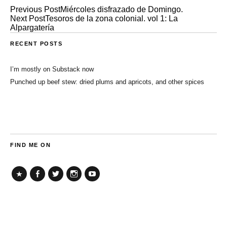
Previous Post
Miércoles disfrazado de Domingo.
Next Post
Tesoros de la zona colonial. vol 1: La
Alpargatería
RECENT POSTS
I’m mostly on Substack now
Punched up beef stew: dried plums and apricots, and other spices
FIND ME ON
TikTok
Facebook
Twitter
Instagram
YouTube