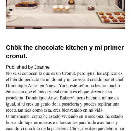
Chök the chocolate kitchen y mi primer
cronut.
Published by
Joanne
No sé si conocen lo que es un Cronut, pero igual les explico: es
el híbrido perfecto de un donut y un croissant creado por el chef
Dominique Ansel en Nueva York, este señor ha hecho mucho
énfasis en que el único y real cronut es el que sirven en su
pastelería ‘Dominique Ansel Bakery’, pero bueno a mí me da
igual, si tú eres un genio de la pastelería y puedes replicar una
receta tan rica como esta, eres bienvenido en mi vida.
Últimamente, como he estado viviendo en Barcelona, he estado
buscando lugares nuevos e interesantes para ir de aventuras y
cuando vi una foto de la pastelería Chök, me dije que debo ir por